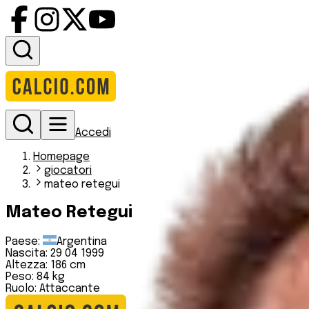
Accedi
Homepage
giocatori
mateo retegui
Mateo Retegui
Paese:
Argentina
Nascita:
29 04 1999
Altezza:
186 cm
Peso:
84 kg
Ruolo:
Attaccante