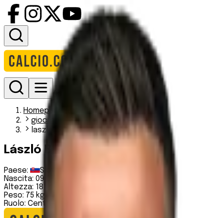
Accedi
Homepage
giocatori
laszlo benes
László Bénes
Paese:
Slovacchia
Nascita:
09 09 1997
Altezza:
181 cm
Peso:
75 kg
Ruolo:
Centrocampista