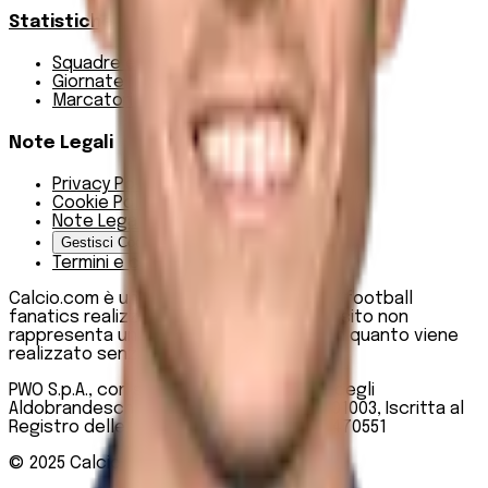
Statistiche
Squadre e classifica
Giornate
Marcatori
Note Legali
Privacy Policy
Cookie Policy
Note Legali
Gestisci Cookie
Termini e condizioni
Calcio.com è un innovativo data hub per football
fanatics realizzato da PWO SpA. Questo sito non
rappresenta una testata giornalistica, in quanto viene
realizzato senza alcuna periodicità.
PWO S.p.A., con sede legale in Roma, Via degli
Aldobrandeschi n. 300, C.F. e P.IVA 13747301003, Iscritta al
Registro delle Imprese di Roma n. R.E.A 1470551
© 2025
Calcio.com