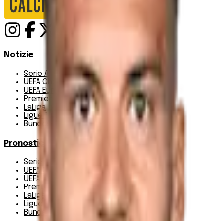
Notizie
Serie A
UEFA Champions League Teams
UEFA Europa League Teams
Premier League
LaLiga
Ligue 1
Bundesliga
Pronostici
Serie A
UEFA Champions League Teams
UEFA Europa League Teams
Premier League
LaLiga
Ligue 1
Bundesliga