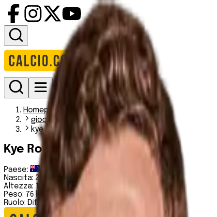
Accedi
Homepage
giocatori
kye rowles
Kye Rowles
Paese:
Australia
Nascita:
24 06 1998
Altezza:
185 cm
Peso:
76 kg
Ruolo:
Difensore