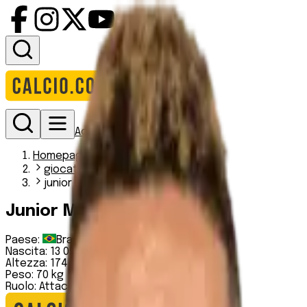
Accedi
Homepage
giocatori
junior messias
Junior Messias
Paese:
Brasile
Nascita:
13 05 1991
Altezza:
174 cm
Peso:
70 kg
Ruolo:
Attaccante