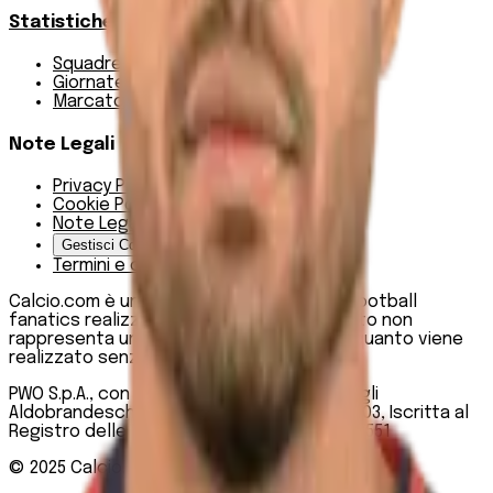
Statistiche
Squadre e classifica
Giornate
Marcatori
Note Legali
Privacy Policy
Cookie Policy
Note Legali
Gestisci Cookie
Termini e condizioni
Calcio.com è un innovativo data hub per football
fanatics realizzato da PWO SpA. Questo sito non
rappresenta una testata giornalistica, in quanto viene
realizzato senza alcuna periodicità.
PWO S.p.A., con sede legale in Roma, Via degli
Aldobrandeschi n. 300, C.F. e P.IVA 13747301003, Iscritta al
Registro delle Imprese di Roma n. R.E.A 1470551
© 2025
Calcio.com