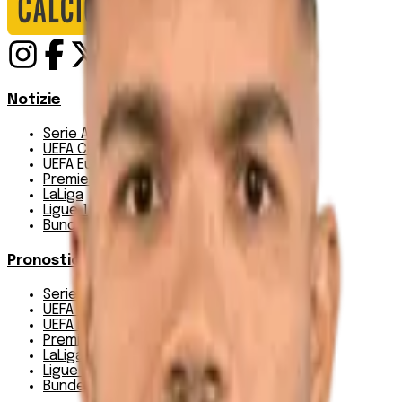
Notizie
Serie A
UEFA Champions League Teams
UEFA Europa League Teams
Premier League
LaLiga
Ligue 1
Bundesliga
Pronostici
Serie A
UEFA Champions League Teams
UEFA Europa League Teams
Premier League
LaLiga
Ligue 1
Bundesliga