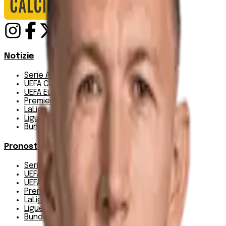
Notizie
Serie A
UEFA Champions League Teams
UEFA Europa League Teams
Premier League
LaLiga
Ligue 1
Bundesliga
Pronostici
Serie A
UEFA Champions League Teams
UEFA Europa League Teams
Premier League
LaLiga
Ligue 1
Bundesliga