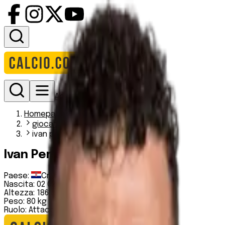
Accedi
Homepage
giocatori
ivan perisic
Ivan Perišić
Paese:
Croazia
Nascita:
02 02 1989
Altezza:
186 cm
Peso:
80 kg
Ruolo:
Attaccante