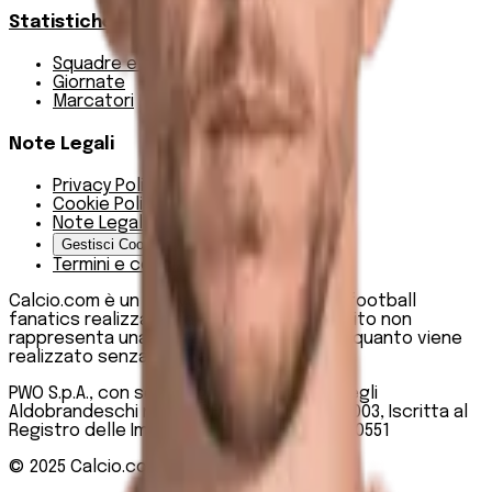
Statistiche
Squadre e classifica
Giornate
Marcatori
Note Legali
Privacy Policy
Cookie Policy
Note Legali
Gestisci Cookie
Termini e condizioni
Calcio.com è un innovativo data hub per football
fanatics realizzato da PWO SpA. Questo sito non
rappresenta una testata giornalistica, in quanto viene
realizzato senza alcuna periodicità.
PWO S.p.A., con sede legale in Roma, Via degli
Aldobrandeschi n. 300, C.F. e P.IVA 13747301003, Iscritta al
Registro delle Imprese di Roma n. R.E.A 1470551
© 2025
Calcio.com