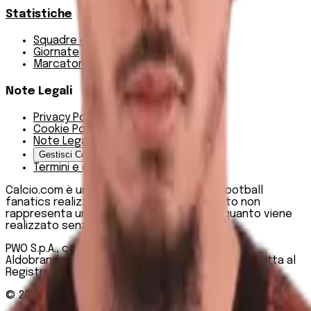
Statistiche
Squadre e classifica
Giornate
Marcatori
Note Legali
Privacy Policy
Cookie Policy
Note Legali
Gestisci Cookie
Termini e condizioni
Calcio.com è un innovativo data hub per football
fanatics realizzato da PWO SpA. Questo sito non
rappresenta una testata giornalistica, in quanto viene
realizzato senza alcuna periodicità.
PWO S.p.A., con sede legale in Roma, Via degli
Aldobrandeschi n. 300, C.F. e P.IVA 13747301003, Iscritta al
Registro delle Imprese di Roma n. R.E.A 1470551
© 2025
Calcio.com