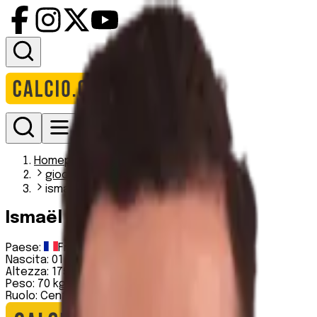
Accedi
Homepage
giocatori
ismael bennacer
Ismaël Bennacer
Paese:
Francia
Nascita:
01 12 1997
Altezza:
175 cm
Peso:
70 kg
Ruolo:
Centrocampista