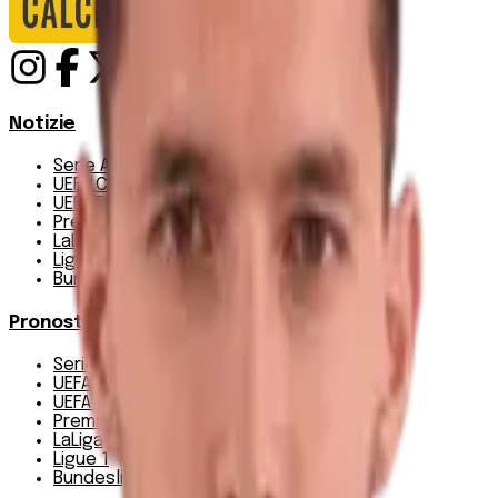
Notizie
Serie A
UEFA Champions League Teams
UEFA Europa League Teams
Premier League
LaLiga
Ligue 1
Bundesliga
Pronostici
Serie A
UEFA Champions League Teams
UEFA Europa League Teams
Premier League
LaLiga
Ligue 1
Bundesliga