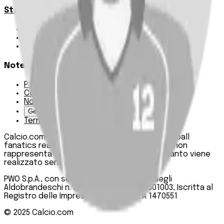
Statistiche
Squadre e classifica
Giornate
Marcatori
Note Legali
Privacy Policy
Cookie Policy
Note Legali
Gestisci Cookie
Termini e condizioni
Calcio.com è un innovativo data hub per football
fanatics realizzato da PWO SpA. Questo sito non
rappresenta una testata giornalistica, in quanto viene
realizzato senza alcuna periodicità.
PWO S.p.A., con sede legale in Roma, Via degli
Aldobrandeschi n. 300, C.F. e P.IVA 13747301003, Iscritta al
Registro delle Imprese di Roma n. R.E.A 1470551
© 2025
Calcio.com