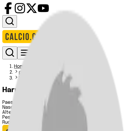
Accedi
Homepage
giocatori
harry williams
Harry Williams
Paese:
Inghilterra
Nascita:
17 01 1996
Altezza:
183 cm
Peso:
72 kg
Ruolo:
Attaccante