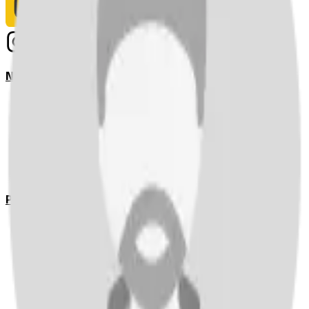
Notizie
Serie A
UEFA Champions League Teams
UEFA Europa League Teams
Premier League
LaLiga
Ligue 1
Bundesliga
Pronostici
Serie A
UEFA Champions League Teams
UEFA Europa League Teams
Premier League
LaLiga
Ligue 1
Bundesliga