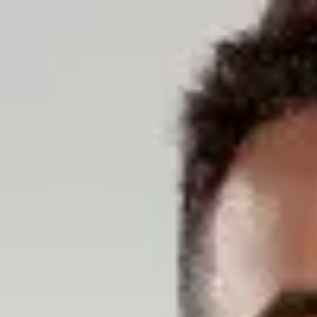
Accedi
Homepage
giocatori
eryk williamson
Eryk Williamson
Paese:
Stati Uniti
Nascita:
11 06 1997
Altezza:
175 cm
Peso:
70 kg
Ruolo:
Centrocampista