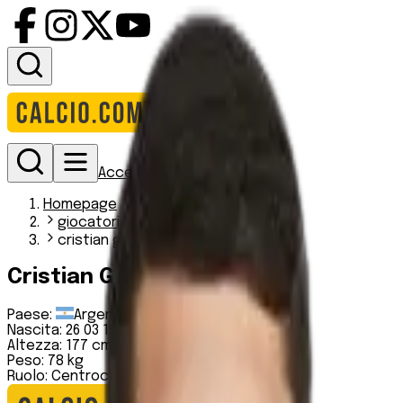
Accedi
Homepage
giocatori
cristian guanca 1
Cristian Guanca
Paese:
Argentina
Nascita:
26 03 1993
Altezza:
177 cm
Peso:
78 kg
Ruolo:
Centrocampista