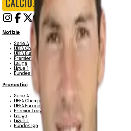
Notizie
Serie A
UEFA Champions League Teams
UEFA Europa League Teams
Premier League
LaLiga
Ligue 1
Bundesliga
Pronostici
Serie A
UEFA Champions League Teams
UEFA Europa League Teams
Premier League
LaLiga
Ligue 1
Bundesliga