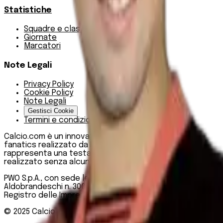
Statistiche
Squadre e classifica
Giornate
Marcatori
Note Legali
Privacy Policy
Cookie Policy
Note Legali
Gestisci Cookie
Termini e condizioni
Calcio.com è un innovativo data hub per football
fanatics realizzato da PWO SpA. Questo sito non
rappresenta una testata giornalistica, in quanto viene
realizzato senza alcuna periodicità.
PWO S.p.A., con sede legale in Roma, Via degli
Aldobrandeschi n. 300, C.F. e P.IVA 13747301003, Iscritta al
Registro delle Imprese di Roma n. R.E.A 1470551
© 2025
Calcio.com