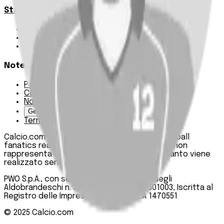
Statistiche
Squadre e classifica
Giornate
Marcatori
Note Legali
Privacy Policy
Cookie Policy
Note Legali
Gestisci Cookie
Termini e condizioni
Calcio.com è un innovativo data hub per football
fanatics realizzato da PWO SpA. Questo sito non
rappresenta una testata giornalistica, in quanto viene
realizzato senza alcuna periodicità.
PWO S.p.A., con sede legale in Roma, Via degli
Aldobrandeschi n. 300, C.F. e P.IVA 13747301003, Iscritta al
Registro delle Imprese di Roma n. R.E.A 1470551
© 2025
Calcio.com