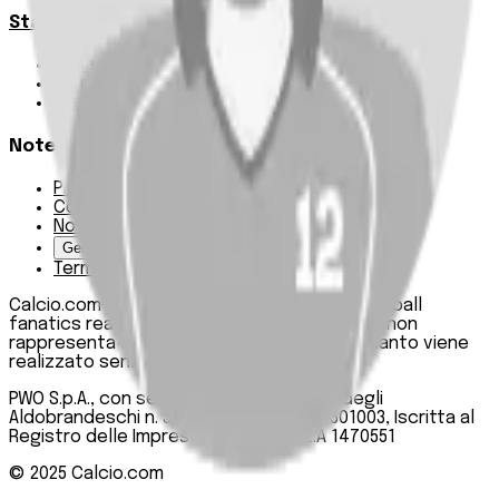
Statistiche
Squadre e classifica
Giornate
Marcatori
Note Legali
Privacy Policy
Cookie Policy
Note Legali
Gestisci Cookie
Termini e condizioni
Calcio.com è un innovativo data hub per football
fanatics realizzato da PWO SpA. Questo sito non
rappresenta una testata giornalistica, in quanto viene
realizzato senza alcuna periodicità.
PWO S.p.A., con sede legale in Roma, Via degli
Aldobrandeschi n. 300, C.F. e P.IVA 13747301003, Iscritta al
Registro delle Imprese di Roma n. R.E.A 1470551
© 2025
Calcio.com