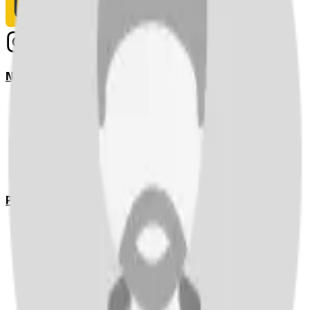
Notizie
Serie A
UEFA Champions League Teams
UEFA Europa League Teams
Premier League
LaLiga
Ligue 1
Bundesliga
Pronostici
Serie A
UEFA Champions League Teams
UEFA Europa League Teams
Premier League
LaLiga
Ligue 1
Bundesliga