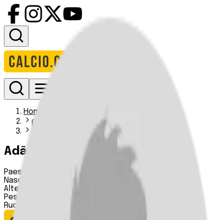
Accedi
Homepage
giocatori
adao paulino
Adão Paulino
Paese:
Brasile
Nascita:
21 03 2002
Altezza:
n.d.
Peso:
n.d.
Ruolo:
Centrocampista