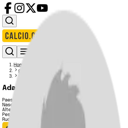
Accedi
Homepage
giocatori
adama ouedrago
Adama Ouedrago
Paese:
Repubblica del Mali
Nascita:
20 10 2002
Altezza:
n.d.
Peso:
n.d.
Ruolo:
Difensore