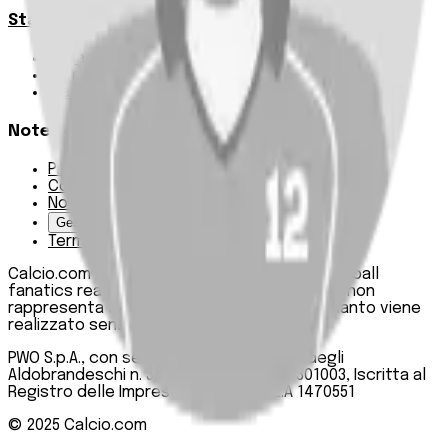
Statistiche
Squadre e classifica
Giornate
Marcatori
Note Legali
Privacy Policy
Cookie Policy
Note Legali
Gestisci Cookie
Termini e condizioni
Calcio.com è un innovativo data hub per football
fanatics realizzato da PWO SpA. Questo sito non
rappresenta una testata giornalistica, in quanto viene
realizzato senza alcuna periodicità.
PWO S.p.A., con sede legale in Roma, Via degli
Aldobrandeschi n. 300, C.F. e P.IVA 13747301003, Iscritta al
Registro delle Imprese di Roma n. R.E.A 1470551
© 2025
Calcio.com