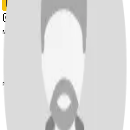
Notizie
Serie A
UEFA Champions League Teams
UEFA Europa League Teams
Premier League
LaLiga
Ligue 1
Bundesliga
Pronostici
Serie A
UEFA Champions League Teams
UEFA Europa League Teams
Premier League
LaLiga
Ligue 1
Bundesliga