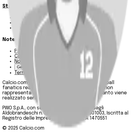
Statistiche
Squadre e classifica
Giornate
Marcatori
Note Legali
Privacy Policy
Cookie Policy
Note Legali
Gestisci Cookie
Termini e condizioni
Calcio.com è un innovativo data hub per football
fanatics realizzato da PWO SpA. Questo sito non
rappresenta una testata giornalistica, in quanto viene
realizzato senza alcuna periodicità.
PWO S.p.A., con sede legale in Roma, Via degli
Aldobrandeschi n. 300, C.F. e P.IVA 13747301003, Iscritta al
Registro delle Imprese di Roma n. R.E.A 1470551
© 2025
Calcio.com