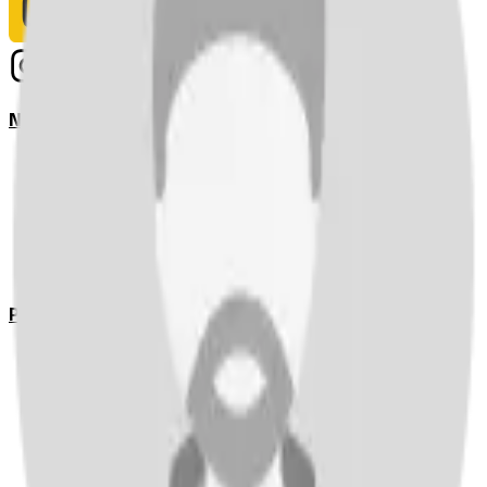
Notizie
Serie A
UEFA Champions League Teams
UEFA Europa League Teams
Premier League
LaLiga
Ligue 1
Bundesliga
Pronostici
Serie A
UEFA Champions League Teams
UEFA Europa League Teams
Premier League
LaLiga
Ligue 1
Bundesliga