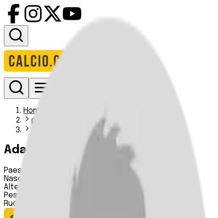
Accedi
Homepage
giocatori
adama ndao
Adama Ndao
Paese:
Francia
Nascita:
n.d.
Altezza:
n.d.
Peso:
n.d.
Ruolo:
Difensore