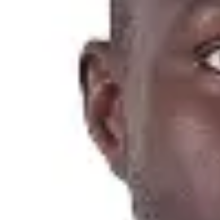
Notizie
Serie A
UEFA Champions League Teams
UEFA Europa League Teams
Premier League
LaLiga
Ligue 1
Bundesliga
Pronostici
Serie A
UEFA Champions League Teams
UEFA Europa League Teams
Premier League
LaLiga
Ligue 1
Bundesliga