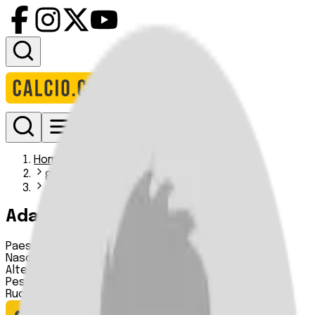
Accedi
Homepage
giocatori
adama drame
Adama Dramé
Paese:
Costa d'Avorio
Nascita:
05 01 2005
Altezza:
190 cm
Peso:
n.d.
Ruolo:
Difensore