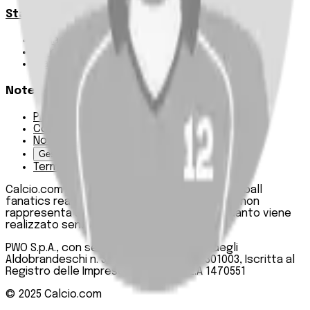
Statistiche
Squadre e classifica
Giornate
Marcatori
Note Legali
Privacy Policy
Cookie Policy
Note Legali
Gestisci Cookie
Termini e condizioni
Calcio.com è un innovativo data hub per football
fanatics realizzato da PWO SpA. Questo sito non
rappresenta una testata giornalistica, in quanto viene
realizzato senza alcuna periodicità.
PWO S.p.A., con sede legale in Roma, Via degli
Aldobrandeschi n. 300, C.F. e P.IVA 13747301003, Iscritta al
Registro delle Imprese di Roma n. R.E.A 1470551
© 2025
Calcio.com