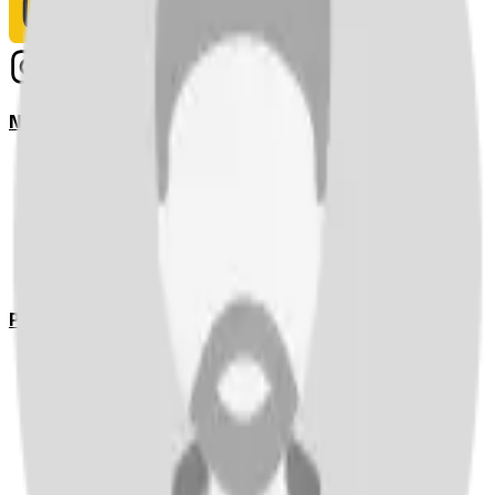
Notizie
Serie A
UEFA Champions League Teams
UEFA Europa League Teams
Premier League
LaLiga
Ligue 1
Bundesliga
Pronostici
Serie A
UEFA Champions League Teams
UEFA Europa League Teams
Premier League
LaLiga
Ligue 1
Bundesliga