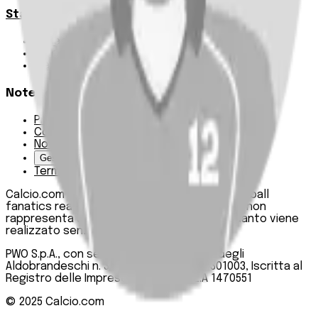
Statistiche
Squadre e classifica
Giornate
Marcatori
Note Legali
Privacy Policy
Cookie Policy
Note Legali
Gestisci Cookie
Termini e condizioni
Calcio.com è un innovativo data hub per football
fanatics realizzato da PWO SpA. Questo sito non
rappresenta una testata giornalistica, in quanto viene
realizzato senza alcuna periodicità.
PWO S.p.A., con sede legale in Roma, Via degli
Aldobrandeschi n. 300, C.F. e P.IVA 13747301003, Iscritta al
Registro delle Imprese di Roma n. R.E.A 1470551
© 2025
Calcio.com