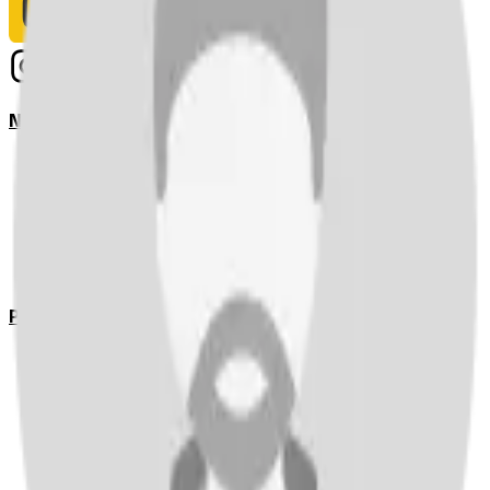
Notizie
Serie A
UEFA Champions League Teams
UEFA Europa League Teams
Premier League
LaLiga
Ligue 1
Bundesliga
Pronostici
Serie A
UEFA Champions League Teams
UEFA Europa League Teams
Premier League
LaLiga
Ligue 1
Bundesliga