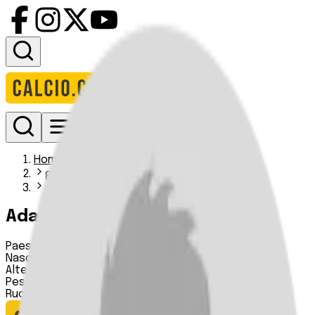
Accedi
Homepage
giocatori
adama diarra
Adama Diarra
Paese:
Senegal
Nascita:
20 12 2002
Altezza:
n.d.
Peso:
n.d.
Ruolo:
n.d.