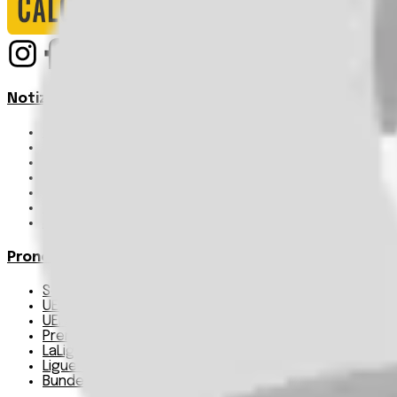
Notizie
Serie A
UEFA Champions League Teams
UEFA Europa League Teams
Premier League
LaLiga
Ligue 1
Bundesliga
Pronostici
Serie A
UEFA Champions League Teams
UEFA Europa League Teams
Premier League
LaLiga
Ligue 1
Bundesliga