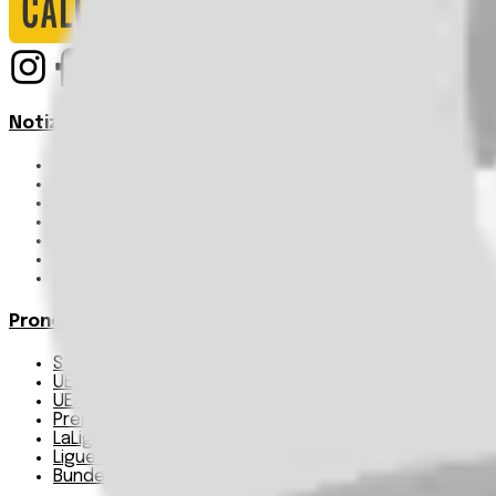
Notizie
Serie A
UEFA Champions League Teams
UEFA Europa League Teams
Premier League
LaLiga
Ligue 1
Bundesliga
Pronostici
Serie A
UEFA Champions League Teams
UEFA Europa League Teams
Premier League
LaLiga
Ligue 1
Bundesliga