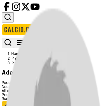
Accedi
Homepage
giocatori
adam zak
Adam Żak
Paese:
Polonia
Nascita:
23 12 1994
Altezza:
178 cm
Peso:
80 kg
Ruolo:
Attaccante