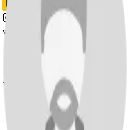
Notizie
Serie A
UEFA Champions League Teams
UEFA Europa League Teams
Premier League
LaLiga
Ligue 1
Bundesliga
Pronostici
Serie A
UEFA Champions League Teams
UEFA Europa League Teams
Premier League
LaLiga
Ligue 1
Bundesliga