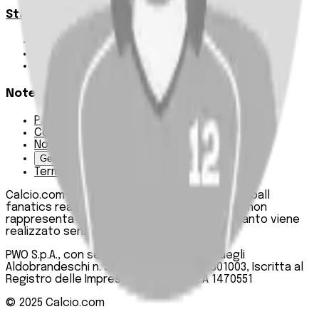
Statistiche
Squadre e classifica
Giornate
Marcatori
Note Legali
Privacy Policy
Cookie Policy
Note Legali
Gestisci Cookie
Termini e condizioni
Calcio.com è un innovativo data hub per football
fanatics realizzato da PWO SpA. Questo sito non
rappresenta una testata giornalistica, in quanto viene
realizzato senza alcuna periodicità.
PWO S.p.A., con sede legale in Roma, Via degli
Aldobrandeschi n. 300, C.F. e P.IVA 13747301003, Iscritta al
Registro delle Imprese di Roma n. R.E.A 1470551
© 2025
Calcio.com