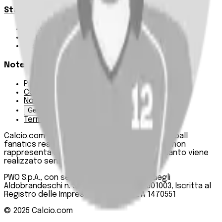
Statistiche
Squadre e classifica
Giornate
Marcatori
Note Legali
Privacy Policy
Cookie Policy
Note Legali
Gestisci Cookie
Termini e condizioni
Calcio.com è un innovativo data hub per football
fanatics realizzato da PWO SpA. Questo sito non
rappresenta una testata giornalistica, in quanto viene
realizzato senza alcuna periodicità.
PWO S.p.A., con sede legale in Roma, Via degli
Aldobrandeschi n. 300, C.F. e P.IVA 13747301003, Iscritta al
Registro delle Imprese di Roma n. R.E.A 1470551
© 2025
Calcio.com