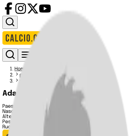
Accedi
Homepage
giocatori
adam zagorec
Adam Zagorec
Paese:
Slovenia
Nascita:
15 09 1994
Altezza:
n.d.
Peso:
n.d.
Ruolo:
Centrocampista