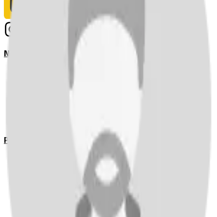
Notizie
Serie A
UEFA Champions League Teams
UEFA Europa League Teams
Premier League
LaLiga
Ligue 1
Bundesliga
Pronostici
Serie A
UEFA Champions League Teams
UEFA Europa League Teams
Premier League
LaLiga
Ligue 1
Bundesliga