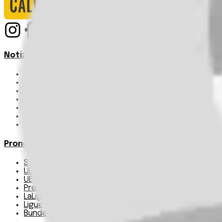
Notizie
Serie A
UEFA Champions League Teams
UEFA Europa League Teams
Premier League
LaLiga
Ligue 1
Bundesliga
Pronostici
Serie A
UEFA Champions League Teams
UEFA Europa League Teams
Premier League
LaLiga
Ligue 1
Bundesliga