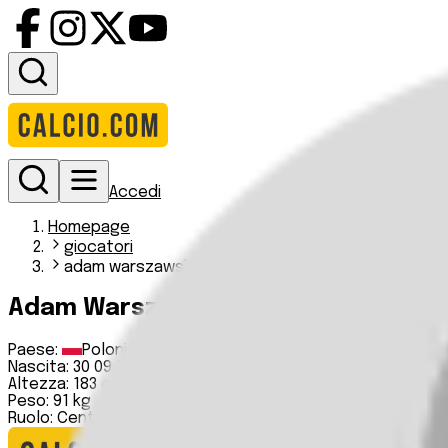
Accedi
Homepage
giocatori
adam warszawski
Adam Warszawski
Paese:
Polonia
Nascita:
30 09 1974
Altezza:
183 cm
Peso:
91 kg
Ruolo:
Centrocampista