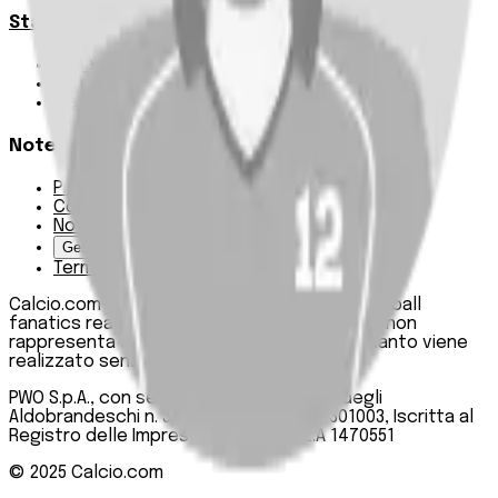
Statistiche
Squadre e classifica
Giornate
Marcatori
Note Legali
Privacy Policy
Cookie Policy
Note Legali
Gestisci Cookie
Termini e condizioni
Calcio.com è un innovativo data hub per football
fanatics realizzato da PWO SpA. Questo sito non
rappresenta una testata giornalistica, in quanto viene
realizzato senza alcuna periodicità.
PWO S.p.A., con sede legale in Roma, Via degli
Aldobrandeschi n. 300, C.F. e P.IVA 13747301003, Iscritta al
Registro delle Imprese di Roma n. R.E.A 1470551
© 2025
Calcio.com