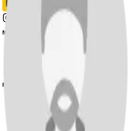
Notizie
Serie A
UEFA Champions League Teams
UEFA Europa League Teams
Premier League
LaLiga
Ligue 1
Bundesliga
Pronostici
Serie A
UEFA Champions League Teams
UEFA Europa League Teams
Premier League
LaLiga
Ligue 1
Bundesliga