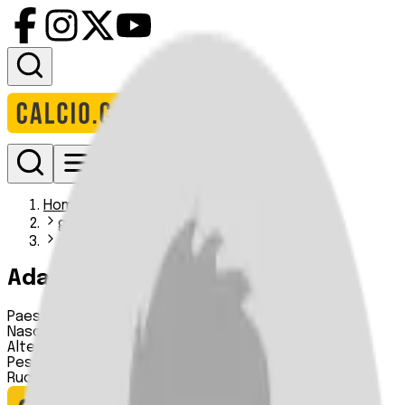
Accedi
Homepage
giocatori
adam smith iiii
Adam Smith
Paese:
Scozia
Nascita:
n.d.
Altezza:
n.d.
Peso:
n.d.
Ruolo:
Centrocampista