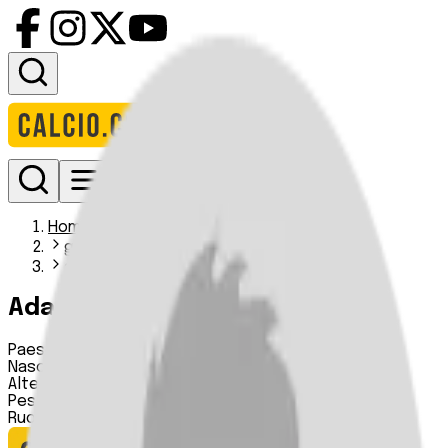
Accedi
Homepage
giocatori
adam rooney i
Adam Rooney
Paese:
Inghilterra
Nascita:
n.d.
Altezza:
n.d.
Peso:
n.d.
Ruolo:
Difensore