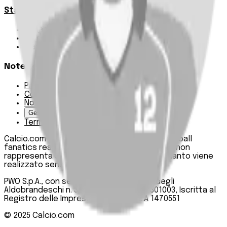
Statistiche
Squadre e classifica
Giornate
Marcatori
Note Legali
Privacy Policy
Cookie Policy
Note Legali
Gestisci Cookie
Termini e condizioni
Calcio.com è un innovativo data hub per football
fanatics realizzato da PWO SpA. Questo sito non
rappresenta una testata giornalistica, in quanto viene
realizzato senza alcuna periodicità.
PWO S.p.A., con sede legale in Roma, Via degli
Aldobrandeschi n. 300, C.F. e P.IVA 13747301003, Iscritta al
Registro delle Imprese di Roma n. R.E.A 1470551
© 2025
Calcio.com