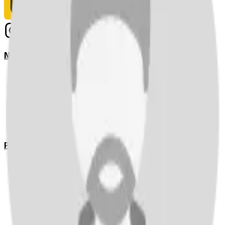
Notizie
Serie A
UEFA Champions League Teams
UEFA Europa League Teams
Premier League
LaLiga
Ligue 1
Bundesliga
Pronostici
Serie A
UEFA Champions League Teams
UEFA Europa League Teams
Premier League
LaLiga
Ligue 1
Bundesliga