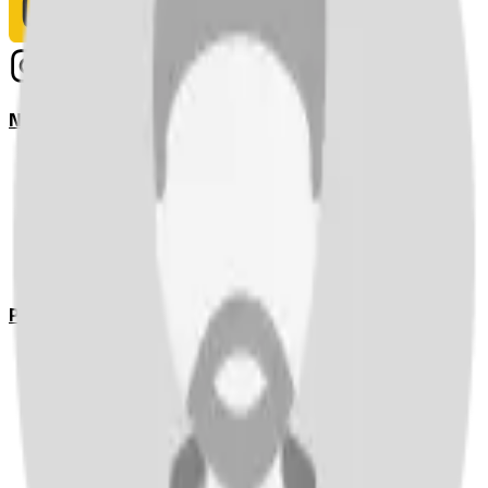
Notizie
Serie A
UEFA Champions League Teams
UEFA Europa League Teams
Premier League
LaLiga
Ligue 1
Bundesliga
Pronostici
Serie A
UEFA Champions League Teams
UEFA Europa League Teams
Premier League
LaLiga
Ligue 1
Bundesliga