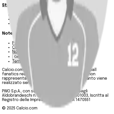
Statistiche
Squadre e classifica
Giornate
Marcatori
Note Legali
Privacy Policy
Cookie Policy
Note Legali
Gestisci Cookie
Termini e condizioni
Calcio.com è un innovativo data hub per football
fanatics realizzato da PWO SpA. Questo sito non
rappresenta una testata giornalistica, in quanto viene
realizzato senza alcuna periodicità.
PWO S.p.A., con sede legale in Roma, Via degli
Aldobrandeschi n. 300, C.F. e P.IVA 13747301003, Iscritta al
Registro delle Imprese di Roma n. R.E.A 1470551
© 2025
Calcio.com