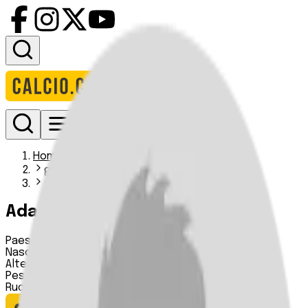
Accedi
Homepage
giocatori
adam rezek
Adam Rezek
Paese:
Repubblica Ceca
Nascita:
21 11 2005
Altezza:
n.d.
Peso:
n.d.
Ruolo:
Portiere