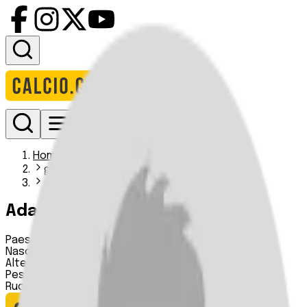
Accedi
Homepage
giocatori
adam reeves
Adam Reeves
Paese:
Inghilterra
Nascita:
n.d.
Altezza:
n.d.
Peso:
n.d.
Ruolo:
Difensore