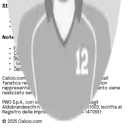
Statistiche
Squadre e classifica
Giornate
Marcatori
Note Legali
Privacy Policy
Cookie Policy
Note Legali
Gestisci Cookie
Termini e condizioni
Calcio.com è un innovativo data hub per football
fanatics realizzato da PWO SpA. Questo sito non
rappresenta una testata giornalistica, in quanto viene
realizzato senza alcuna periodicità.
PWO S.p.A., con sede legale in Roma, Via degli
Aldobrandeschi n. 300, C.F. e P.IVA 13747301003, Iscritta al
Registro delle Imprese di Roma n. R.E.A 1470551
© 2025
Calcio.com