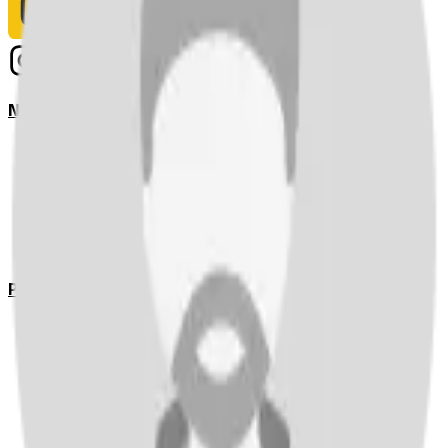
Notizie
Serie A
UEFA Champions League Teams
UEFA Europa League Teams
Premier League
LaLiga
Ligue 1
Bundesliga
Pronostici
Serie A
UEFA Champions League Teams
UEFA Europa League Teams
Premier League
LaLiga
Ligue 1
Bundesliga