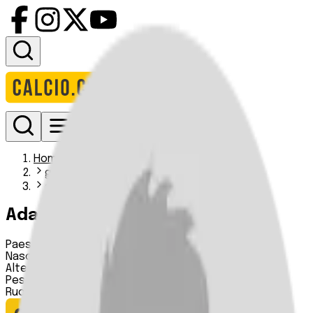
Accedi
Homepage
giocatori
adam reed
Adam Reed
Paese:
Inghilterra
Nascita:
08 05 1991
Altezza:
178 cm
Peso:
n.d.
Ruolo:
n.d.