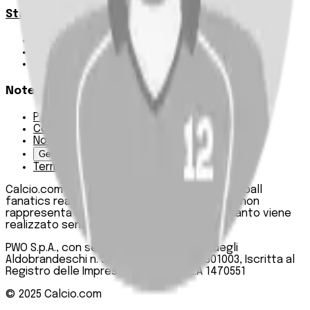
Statistiche
Squadre e classifica
Giornate
Marcatori
Note Legali
Privacy Policy
Cookie Policy
Note Legali
Gestisci Cookie
Termini e condizioni
Calcio.com è un innovativo data hub per football
fanatics realizzato da PWO SpA. Questo sito non
rappresenta una testata giornalistica, in quanto viene
realizzato senza alcuna periodicità.
PWO S.p.A., con sede legale in Roma, Via degli
Aldobrandeschi n. 300, C.F. e P.IVA 13747301003, Iscritta al
Registro delle Imprese di Roma n. R.E.A 1470551
© 2025
Calcio.com