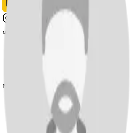
Notizie
Serie A
UEFA Champions League Teams
UEFA Europa League Teams
Premier League
LaLiga
Ligue 1
Bundesliga
Pronostici
Serie A
UEFA Champions League Teams
UEFA Europa League Teams
Premier League
LaLiga
Ligue 1
Bundesliga