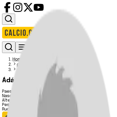
Accedi
Homepage
giocatori
adam pinter i
Ádám Pintér
Paese:
Ungheria
Nascita:
25 12 2001
Altezza:
n.d.
Peso:
n.d.
Ruolo:
Attaccante