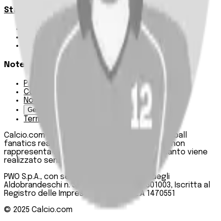
Statistiche
Squadre e classifica
Giornate
Marcatori
Note Legali
Privacy Policy
Cookie Policy
Note Legali
Gestisci Cookie
Termini e condizioni
Calcio.com è un innovativo data hub per football
fanatics realizzato da PWO SpA. Questo sito non
rappresenta una testata giornalistica, in quanto viene
realizzato senza alcuna periodicità.
PWO S.p.A., con sede legale in Roma, Via degli
Aldobrandeschi n. 300, C.F. e P.IVA 13747301003, Iscritta al
Registro delle Imprese di Roma n. R.E.A 1470551
© 2025
Calcio.com