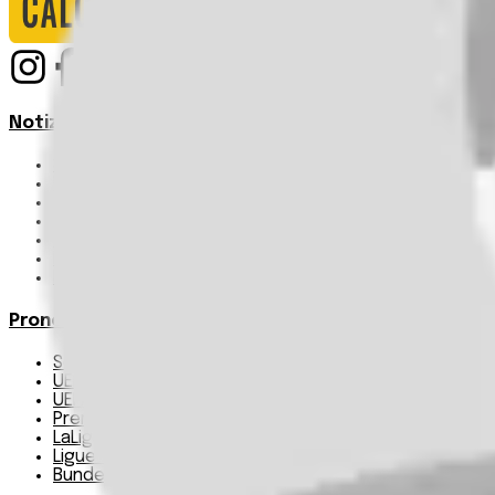
Notizie
Serie A
UEFA Champions League Teams
UEFA Europa League Teams
Premier League
LaLiga
Ligue 1
Bundesliga
Pronostici
Serie A
UEFA Champions League Teams
UEFA Europa League Teams
Premier League
LaLiga
Ligue 1
Bundesliga