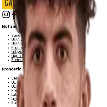
Notizie
Serie A
UEFA Champions League Teams
UEFA Europa League Teams
Premier League
LaLiga
Ligue 1
Bundesliga
Pronostici
Serie A
UEFA Champions League Teams
UEFA Europa League Teams
Premier League
LaLiga
Ligue 1
Bundesliga