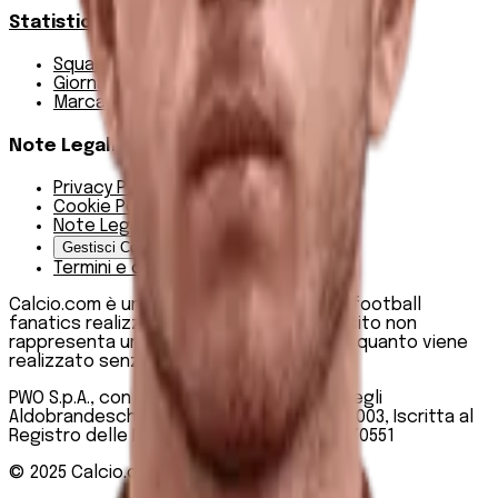
Statistiche
Squadre e classifica
Giornate
Marcatori
Note Legali
Privacy Policy
Cookie Policy
Note Legali
Gestisci Cookie
Termini e condizioni
Calcio.com è un innovativo data hub per football
fanatics realizzato da PWO SpA. Questo sito non
rappresenta una testata giornalistica, in quanto viene
realizzato senza alcuna periodicità.
PWO S.p.A., con sede legale in Roma, Via degli
Aldobrandeschi n. 300, C.F. e P.IVA 13747301003, Iscritta al
Registro delle Imprese di Roma n. R.E.A 1470551
© 2025
Calcio.com