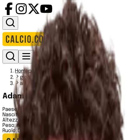
Accedi
Homepage
giocatori
adam pearlman
Adam Pearlman
Paese:
Stati Uniti
Nascita:
05 04 2005
Altezza:
183 cm
Peso:
n.d.
Ruolo:
Difensore