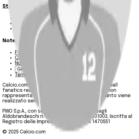
Statistiche
Squadre e classifica
Giornate
Marcatori
Note Legali
Privacy Policy
Cookie Policy
Note Legali
Gestisci Cookie
Termini e condizioni
Calcio.com è un innovativo data hub per football
fanatics realizzato da PWO SpA. Questo sito non
rappresenta una testata giornalistica, in quanto viene
realizzato senza alcuna periodicità.
PWO S.p.A., con sede legale in Roma, Via degli
Aldobrandeschi n. 300, C.F. e P.IVA 13747301003, Iscritta al
Registro delle Imprese di Roma n. R.E.A 1470551
© 2025
Calcio.com