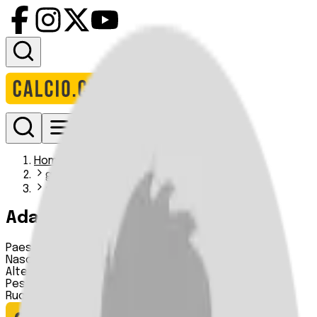
Accedi
Homepage
giocatori
adam oudam erik elweroth
Adam Oudam Erik Elweroth
Paese:
Svezia
Nascita:
n.d.
Altezza:
n.d.
Peso:
n.d.
Ruolo:
Portiere