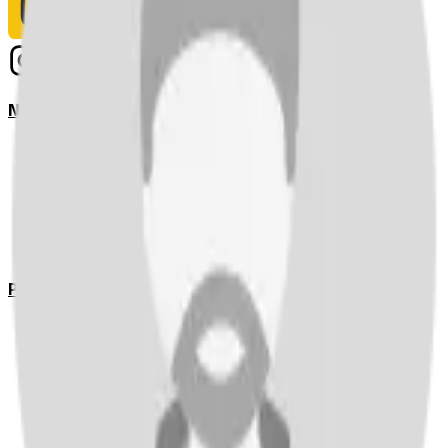
Notizie
Serie A
UEFA Champions League Teams
UEFA Europa League Teams
Premier League
LaLiga
Ligue 1
Bundesliga
Pronostici
Serie A
UEFA Champions League Teams
UEFA Europa League Teams
Premier League
LaLiga
Ligue 1
Bundesliga