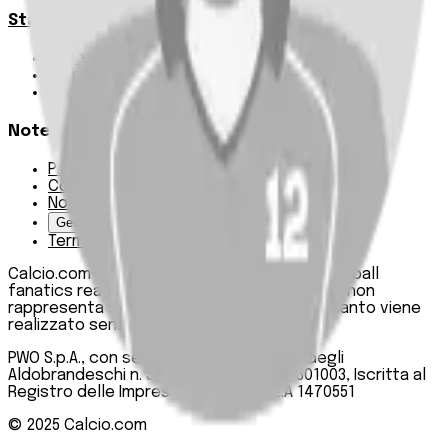
Statistiche
Squadre e classifica
Giornate
Marcatori
Note Legali
Privacy Policy
Cookie Policy
Note Legali
Gestisci Cookie
Termini e condizioni
Calcio.com è un innovativo data hub per football
fanatics realizzato da PWO SpA. Questo sito non
rappresenta una testata giornalistica, in quanto viene
realizzato senza alcuna periodicità.
PWO S.p.A., con sede legale in Roma, Via degli
Aldobrandeschi n. 300, C.F. e P.IVA 13747301003, Iscritta al
Registro delle Imprese di Roma n. R.E.A 1470551
© 2025
Calcio.com