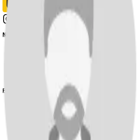
Notizie
Serie A
UEFA Champions League Teams
UEFA Europa League Teams
Premier League
LaLiga
Ligue 1
Bundesliga
Pronostici
Serie A
UEFA Champions League Teams
UEFA Europa League Teams
Premier League
LaLiga
Ligue 1
Bundesliga