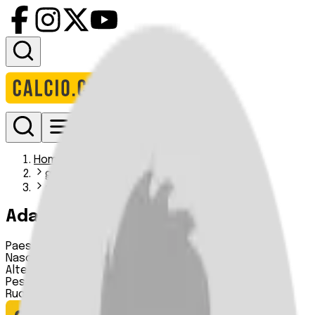
Accedi
Homepage
giocatori
adam mojta
Adam Mójta
Paese:
Polonia
Nascita:
30 06 1986
Altezza:
178 cm
Peso:
70 kg
Ruolo:
Difensore