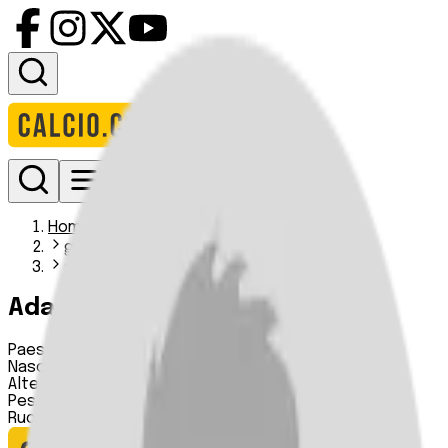
Accedi
Homepage
giocatori
adam mieczyslaw stachowiak
Adam Mieczyslaw Stachowiak
Paese:
Polonia
Nascita:
18 12 1986
Altezza:
190 cm
Peso:
80 kg
Ruolo:
Portiere