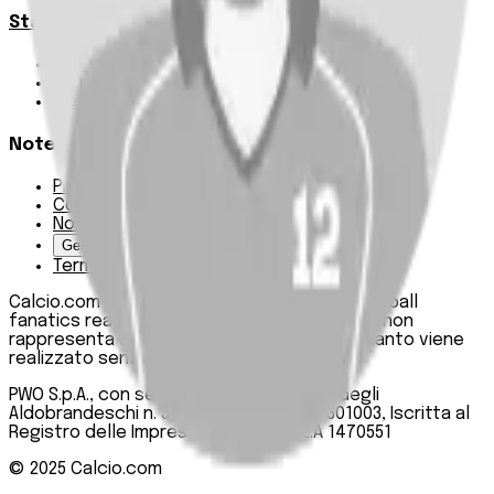
Statistiche
Squadre e classifica
Giornate
Marcatori
Note Legali
Privacy Policy
Cookie Policy
Note Legali
Gestisci Cookie
Termini e condizioni
Calcio.com è un innovativo data hub per football
fanatics realizzato da PWO SpA. Questo sito non
rappresenta una testata giornalistica, in quanto viene
realizzato senza alcuna periodicità.
PWO S.p.A., con sede legale in Roma, Via degli
Aldobrandeschi n. 300, C.F. e P.IVA 13747301003, Iscritta al
Registro delle Imprese di Roma n. R.E.A 1470551
© 2025
Calcio.com