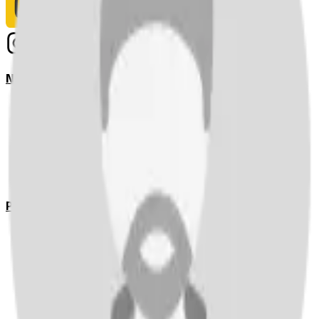
Notizie
Serie A
UEFA Champions League Teams
UEFA Europa League Teams
Premier League
LaLiga
Ligue 1
Bundesliga
Pronostici
Serie A
UEFA Champions League Teams
UEFA Europa League Teams
Premier League
LaLiga
Ligue 1
Bundesliga