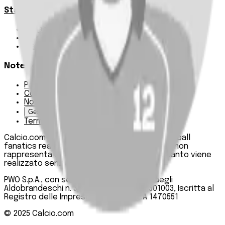
Statistiche
Squadre e classifica
Giornate
Marcatori
Note Legali
Privacy Policy
Cookie Policy
Note Legali
Gestisci Cookie
Termini e condizioni
Calcio.com è un innovativo data hub per football
fanatics realizzato da PWO SpA. Questo sito non
rappresenta una testata giornalistica, in quanto viene
realizzato senza alcuna periodicità.
PWO S.p.A., con sede legale in Roma, Via degli
Aldobrandeschi n. 300, C.F. e P.IVA 13747301003, Iscritta al
Registro delle Imprese di Roma n. R.E.A 1470551
© 2025
Calcio.com