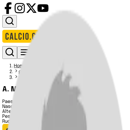
Accedi
Homepage
giocatori
adam merenyi
A. Merényi
Paese:
Ungheria
Nascita:
15 01 2004
Altezza:
n.d.
Peso:
n.d.
Ruolo:
Centrocampista