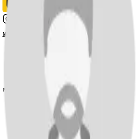
Notizie
Serie A
UEFA Champions League Teams
UEFA Europa League Teams
Premier League
LaLiga
Ligue 1
Bundesliga
Pronostici
Serie A
UEFA Champions League Teams
UEFA Europa League Teams
Premier League
LaLiga
Ligue 1
Bundesliga