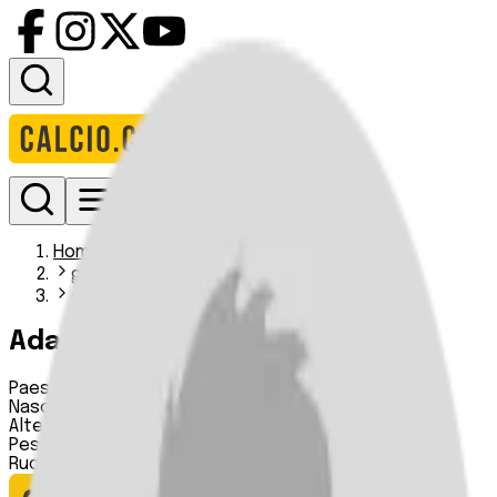
Accedi
Homepage
giocatori
adam meier
Adam Meier
Paese:
Germania
Nascita:
04 05 2007
Altezza:
n.d.
Peso:
n.d.
Ruolo:
Centrocampista