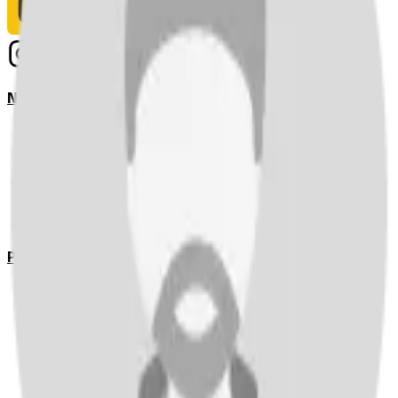
Notizie
Serie A
UEFA Champions League Teams
UEFA Europa League Teams
Premier League
LaLiga
Ligue 1
Bundesliga
Pronostici
Serie A
UEFA Champions League Teams
UEFA Europa League Teams
Premier League
LaLiga
Ligue 1
Bundesliga