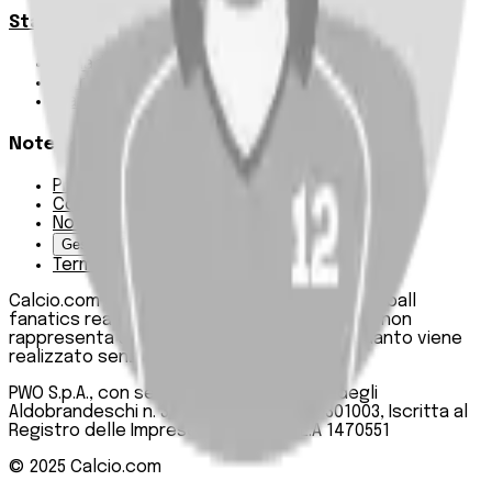
Statistiche
Squadre e classifica
Giornate
Marcatori
Note Legali
Privacy Policy
Cookie Policy
Note Legali
Gestisci Cookie
Termini e condizioni
Calcio.com è un innovativo data hub per football
fanatics realizzato da PWO SpA. Questo sito non
rappresenta una testata giornalistica, in quanto viene
realizzato senza alcuna periodicità.
PWO S.p.A., con sede legale in Roma, Via degli
Aldobrandeschi n. 300, C.F. e P.IVA 13747301003, Iscritta al
Registro delle Imprese di Roma n. R.E.A 1470551
© 2025
Calcio.com