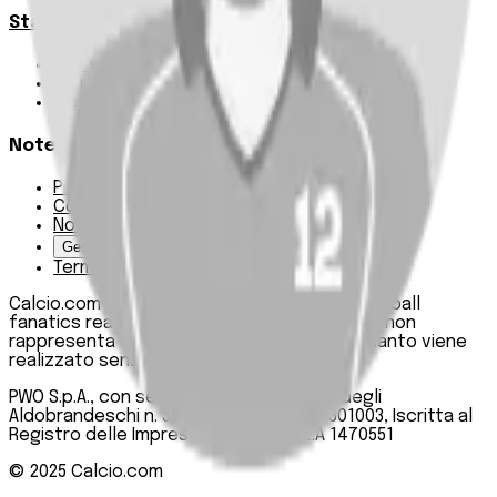
Statistiche
Squadre e classifica
Giornate
Marcatori
Note Legali
Privacy Policy
Cookie Policy
Note Legali
Gestisci Cookie
Termini e condizioni
Calcio.com è un innovativo data hub per football
fanatics realizzato da PWO SpA. Questo sito non
rappresenta una testata giornalistica, in quanto viene
realizzato senza alcuna periodicità.
PWO S.p.A., con sede legale in Roma, Via degli
Aldobrandeschi n. 300, C.F. e P.IVA 13747301003, Iscritta al
Registro delle Imprese di Roma n. R.E.A 1470551
© 2025
Calcio.com