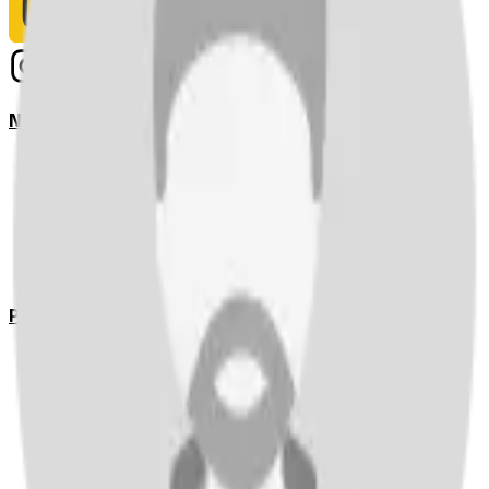
Notizie
Serie A
UEFA Champions League Teams
UEFA Europa League Teams
Premier League
LaLiga
Ligue 1
Bundesliga
Pronostici
Serie A
UEFA Champions League Teams
UEFA Europa League Teams
Premier League
LaLiga
Ligue 1
Bundesliga