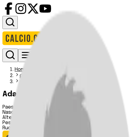
Accedi
Homepage
giocatori
adam mcwilliam
Adam McWilliam
Paese:
Scozia
Nascita:
18 05 1995
Altezza:
n.d.
Peso:
n.d.
Ruolo:
Centrocampista