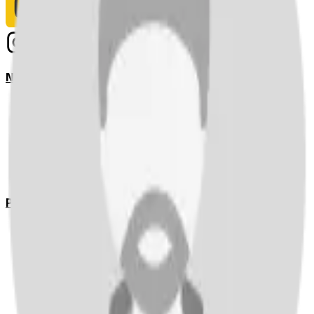
Notizie
Serie A
UEFA Champions League Teams
UEFA Europa League Teams
Premier League
LaLiga
Ligue 1
Bundesliga
Pronostici
Serie A
UEFA Champions League Teams
UEFA Europa League Teams
Premier League
LaLiga
Ligue 1
Bundesliga