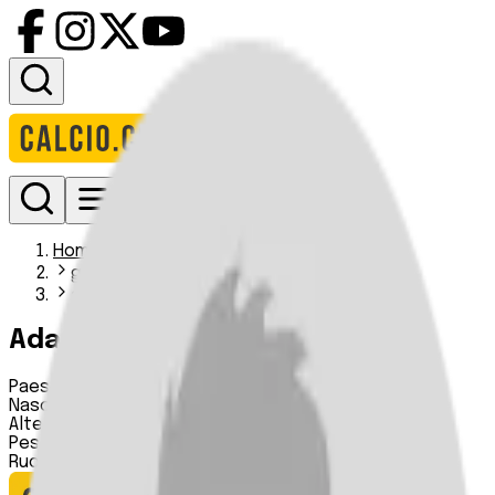
Accedi
Homepage
giocatori
adam mcmillan
Adam McMillan
Paese:
Scozia
Nascita:
n.d.
Altezza:
n.d.
Peso:
n.d.
Ruolo:
Centrocampista