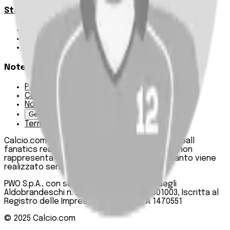
Statistiche
Squadre e classifica
Giornate
Marcatori
Note Legali
Privacy Policy
Cookie Policy
Note Legali
Gestisci Cookie
Termini e condizioni
Calcio.com è un innovativo data hub per football
fanatics realizzato da PWO SpA. Questo sito non
rappresenta una testata giornalistica, in quanto viene
realizzato senza alcuna periodicità.
PWO S.p.A., con sede legale in Roma, Via degli
Aldobrandeschi n. 300, C.F. e P.IVA 13747301003, Iscritta al
Registro delle Imprese di Roma n. R.E.A 1470551
© 2025
Calcio.com