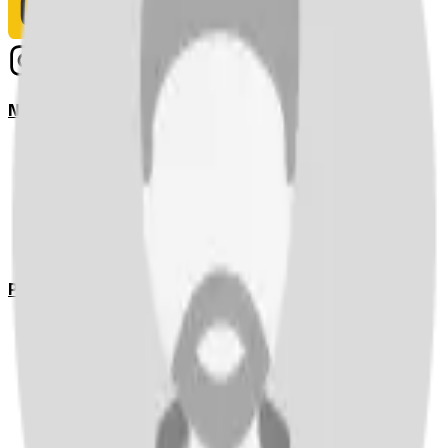
Notizie
Serie A
UEFA Champions League Teams
UEFA Europa League Teams
Premier League
LaLiga
Ligue 1
Bundesliga
Pronostici
Serie A
UEFA Champions League Teams
UEFA Europa League Teams
Premier League
LaLiga
Ligue 1
Bundesliga