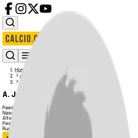
Accedi
Homepage
giocatori
a jensen
A. Jensen
Paese:
Isole Faroe
Nascita:
07 05 2001
Altezza:
n.d.
Peso:
n.d.
Ruolo:
Difensore