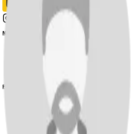
Notizie
Serie A
UEFA Champions League Teams
UEFA Europa League Teams
Premier League
LaLiga
Ligue 1
Bundesliga
Pronostici
Serie A
UEFA Champions League Teams
UEFA Europa League Teams
Premier League
LaLiga
Ligue 1
Bundesliga