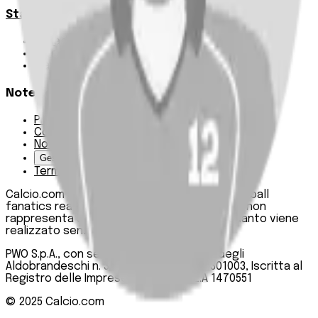
Statistiche
Squadre e classifica
Giornate
Marcatori
Note Legali
Privacy Policy
Cookie Policy
Note Legali
Gestisci Cookie
Termini e condizioni
Calcio.com è un innovativo data hub per football
fanatics realizzato da PWO SpA. Questo sito non
rappresenta una testata giornalistica, in quanto viene
realizzato senza alcuna periodicità.
PWO S.p.A., con sede legale in Roma, Via degli
Aldobrandeschi n. 300, C.F. e P.IVA 13747301003, Iscritta al
Registro delle Imprese di Roma n. R.E.A 1470551
© 2025
Calcio.com