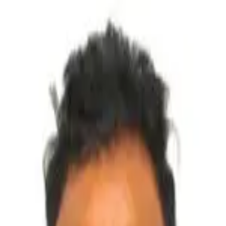
Accedi
Homepage
giocatori
a islam rana
A. Islam Rana
Paese:
Bangladesh
Nascita:
01 05 1988
Altezza:
n.d.
Peso:
n.d.
Ruolo:
Portiere