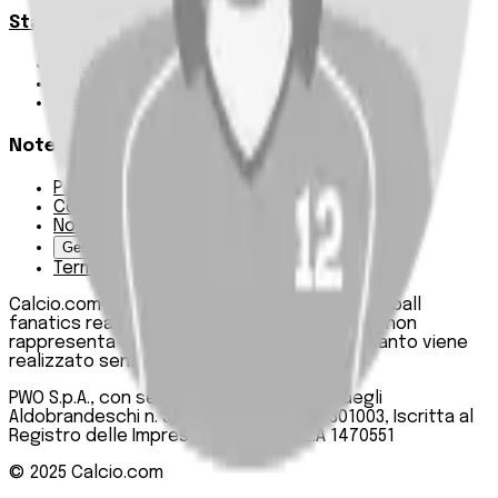
Statistiche
Squadre e classifica
Giornate
Marcatori
Note Legali
Privacy Policy
Cookie Policy
Note Legali
Gestisci Cookie
Termini e condizioni
Calcio.com è un innovativo data hub per football
fanatics realizzato da PWO SpA. Questo sito non
rappresenta una testata giornalistica, in quanto viene
realizzato senza alcuna periodicità.
PWO S.p.A., con sede legale in Roma, Via degli
Aldobrandeschi n. 300, C.F. e P.IVA 13747301003, Iscritta al
Registro delle Imprese di Roma n. R.E.A 1470551
© 2025
Calcio.com