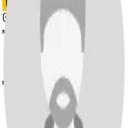
Notizie
Serie A
UEFA Champions League Teams
UEFA Europa League Teams
Premier League
LaLiga
Ligue 1
Bundesliga
Pronostici
Serie A
UEFA Champions League Teams
UEFA Europa League Teams
Premier League
LaLiga
Ligue 1
Bundesliga