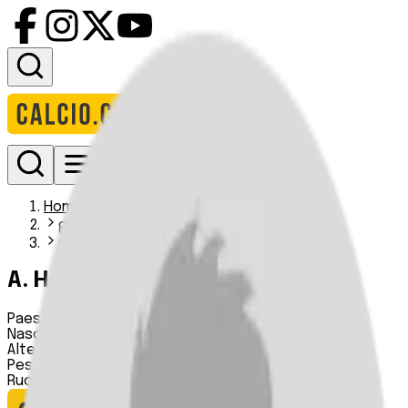
Accedi
Homepage
giocatori
a horog
A. Horog
Paese:
Ungheria
Nascita:
29 03 2001
Altezza:
n.d.
Peso:
n.d.
Ruolo:
Centrocampista