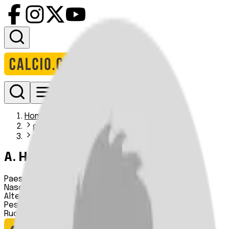
Accedi
Homepage
giocatori
a helm
A. Helm
Paese:
Svezia
Nascita:
27 09 2005
Altezza:
n.d.
Peso:
n.d.
Ruolo:
Attaccante