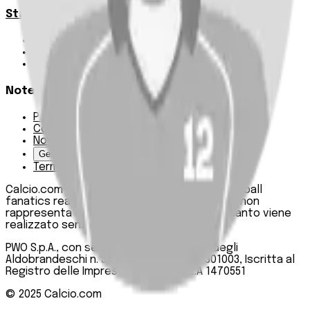
Statistiche
Squadre e classifica
Giornate
Marcatori
Note Legali
Privacy Policy
Cookie Policy
Note Legali
Gestisci Cookie
Termini e condizioni
Calcio.com è un innovativo data hub per football
fanatics realizzato da PWO SpA. Questo sito non
rappresenta una testata giornalistica, in quanto viene
realizzato senza alcuna periodicità.
PWO S.p.A., con sede legale in Roma, Via degli
Aldobrandeschi n. 300, C.F. e P.IVA 13747301003, Iscritta al
Registro delle Imprese di Roma n. R.E.A 1470551
© 2025
Calcio.com