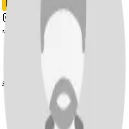
Notizie
Serie A
UEFA Champions League Teams
UEFA Europa League Teams
Premier League
LaLiga
Ligue 1
Bundesliga
Pronostici
Serie A
UEFA Champions League Teams
UEFA Europa League Teams
Premier League
LaLiga
Ligue 1
Bundesliga