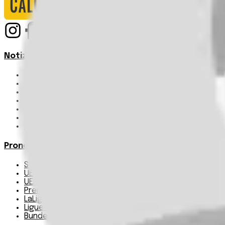
Notizie
Serie A
UEFA Champions League Teams
UEFA Europa League Teams
Premier League
LaLiga
Ligue 1
Bundesliga
Pronostici
Serie A
UEFA Champions League Teams
UEFA Europa League Teams
Premier League
LaLiga
Ligue 1
Bundesliga