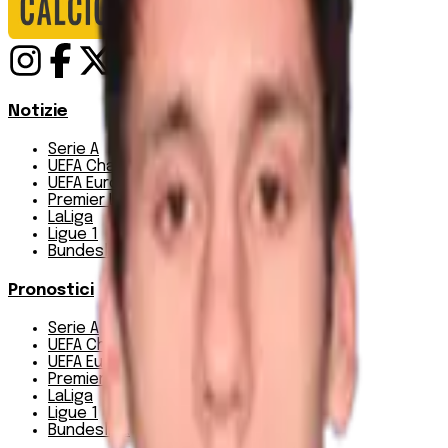
Notizie
Serie A
UEFA Champions League Teams
UEFA Europa League Teams
Premier League
LaLiga
Ligue 1
Bundesliga
Pronostici
Serie A
UEFA Champions League Teams
UEFA Europa League Teams
Premier League
LaLiga
Ligue 1
Bundesliga