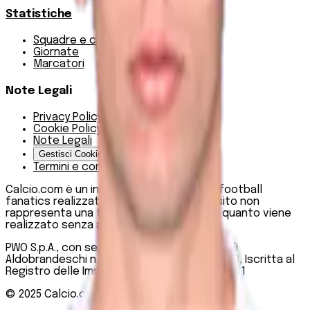
Statistiche
Squadre e classifica
Giornate
Marcatori
Note Legali
Privacy Policy
Cookie Policy
Note Legali
Gestisci Cookie
Termini e condizioni
Calcio.com è un innovativo data hub per football
fanatics realizzato da PWO SpA. Questo sito non
rappresenta una testata giornalistica, in quanto viene
realizzato senza alcuna periodicità.
PWO S.p.A., con sede legale in Roma, Via degli
Aldobrandeschi n. 300, C.F. e P.IVA 13747301003, Iscritta al
Registro delle Imprese di Roma n. R.E.A 1470551
© 2025
Calcio.com