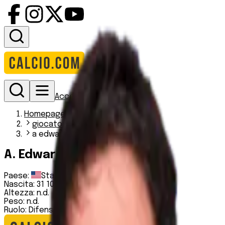
Accedi
Homepage
giocatori
a edwards
A. Edwards
Paese:
Stati Uniti
Nascita:
31 10 2002
Altezza:
n.d.
Peso:
n.d.
Ruolo:
Difensore