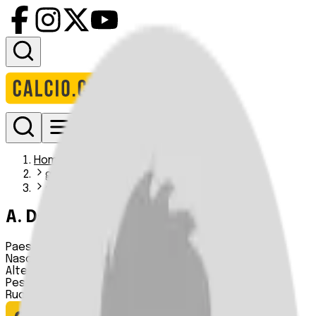
Accedi
Homepage
giocatori
a davila
A. Dávila
Paese:
Colombia
Nascita:
01 02 2007
Altezza:
n.d.
Peso:
n.d.
Ruolo:
Attaccante