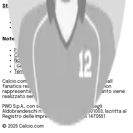
Statistiche
Squadre e classifica
Giornate
Marcatori
Note Legali
Privacy Policy
Cookie Policy
Note Legali
Gestisci Cookie
Termini e condizioni
Calcio.com è un innovativo data hub per football
fanatics realizzato da PWO SpA. Questo sito non
rappresenta una testata giornalistica, in quanto viene
realizzato senza alcuna periodicità.
PWO S.p.A., con sede legale in Roma, Via degli
Aldobrandeschi n. 300, C.F. e P.IVA 13747301003, Iscritta al
Registro delle Imprese di Roma n. R.E.A 1470551
© 2025
Calcio.com