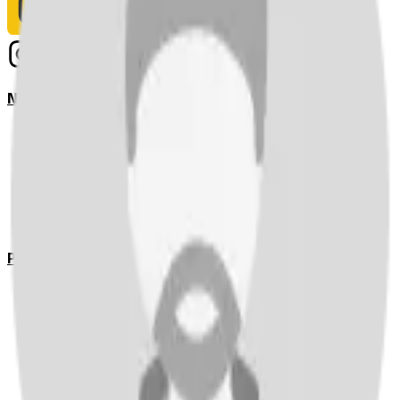
Notizie
Serie A
UEFA Champions League Teams
UEFA Europa League Teams
Premier League
LaLiga
Ligue 1
Bundesliga
Pronostici
Serie A
UEFA Champions League Teams
UEFA Europa League Teams
Premier League
LaLiga
Ligue 1
Bundesliga