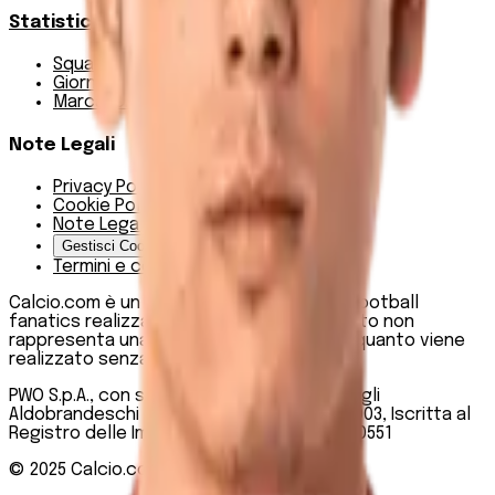
Statistiche
Squadre e classifica
Giornate
Marcatori
Note Legali
Privacy Policy
Cookie Policy
Note Legali
Gestisci Cookie
Termini e condizioni
Calcio.com è un innovativo data hub per football
fanatics realizzato da PWO SpA. Questo sito non
rappresenta una testata giornalistica, in quanto viene
realizzato senza alcuna periodicità.
PWO S.p.A., con sede legale in Roma, Via degli
Aldobrandeschi n. 300, C.F. e P.IVA 13747301003, Iscritta al
Registro delle Imprese di Roma n. R.E.A 1470551
© 2025
Calcio.com