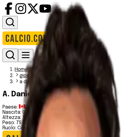
Accedi
Homepage
giocatori
a daniels
A. Daniels
Paese:
Canada
Nascita:
06 09 1998
Altezza:
175 cm
Peso:
75 kg
Ruolo:
Centrocampista