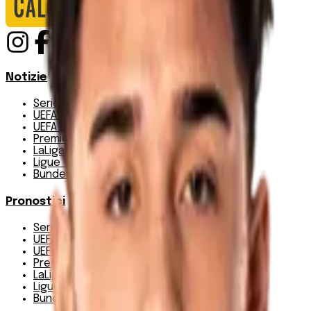
Notizie
Serie A
UEFA Champions League Teams
UEFA Europa League Teams
Premier League
LaLiga
Ligue 1
Bundesliga
Pronostici
Serie A
UEFA Champions League Teams
UEFA Europa League Teams
Premier League
LaLiga
Ligue 1
Bundesliga