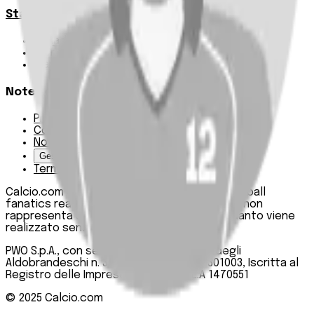
Statistiche
Squadre e classifica
Giornate
Marcatori
Note Legali
Privacy Policy
Cookie Policy
Note Legali
Gestisci Cookie
Termini e condizioni
Calcio.com è un innovativo data hub per football
fanatics realizzato da PWO SpA. Questo sito non
rappresenta una testata giornalistica, in quanto viene
realizzato senza alcuna periodicità.
PWO S.p.A., con sede legale in Roma, Via degli
Aldobrandeschi n. 300, C.F. e P.IVA 13747301003, Iscritta al
Registro delle Imprese di Roma n. R.E.A 1470551
© 2025
Calcio.com