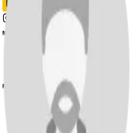
Notizie
Serie A
UEFA Champions League Teams
UEFA Europa League Teams
Premier League
LaLiga
Ligue 1
Bundesliga
Pronostici
Serie A
UEFA Champions League Teams
UEFA Europa League Teams
Premier League
LaLiga
Ligue 1
Bundesliga