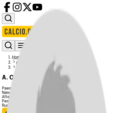
Accedi
Homepage
giocatori
a collins i
A. Collins
Paese:
Inghilterra
Nascita:
31 08 1999
Altezza:
174 cm
Peso:
72 kg
Ruolo:
Centrocampista