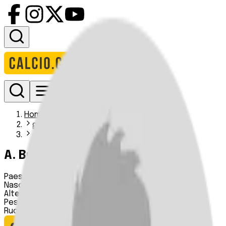
Accedi
Homepage
giocatori
a brrou
A. Brrou
Paese:
Belgio
Nascita:
01 01 1999
Altezza:
170 cm
Peso:
n.d.
Ruolo:
Attaccante