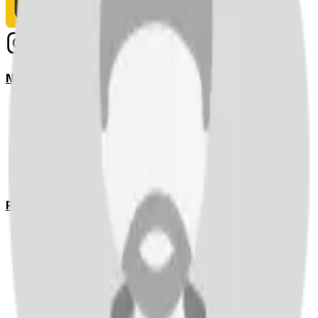
Notizie
Serie A
UEFA Champions League Teams
UEFA Europa League Teams
Premier League
LaLiga
Ligue 1
Bundesliga
Pronostici
Serie A
UEFA Champions League Teams
UEFA Europa League Teams
Premier League
LaLiga
Ligue 1
Bundesliga