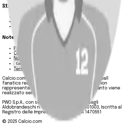
Statistiche
Squadre e classifica
Giornate
Marcatori
Note Legali
Privacy Policy
Cookie Policy
Note Legali
Gestisci Cookie
Termini e condizioni
Calcio.com è un innovativo data hub per football
fanatics realizzato da PWO SpA. Questo sito non
rappresenta una testata giornalistica, in quanto viene
realizzato senza alcuna periodicità.
PWO S.p.A., con sede legale in Roma, Via degli
Aldobrandeschi n. 300, C.F. e P.IVA 13747301003, Iscritta al
Registro delle Imprese di Roma n. R.E.A 1470551
© 2025
Calcio.com