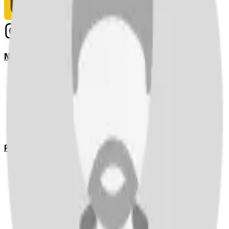
Notizie
Serie A
UEFA Champions League Teams
UEFA Europa League Teams
Premier League
LaLiga
Ligue 1
Bundesliga
Pronostici
Serie A
UEFA Champions League Teams
UEFA Europa League Teams
Premier League
LaLiga
Ligue 1
Bundesliga