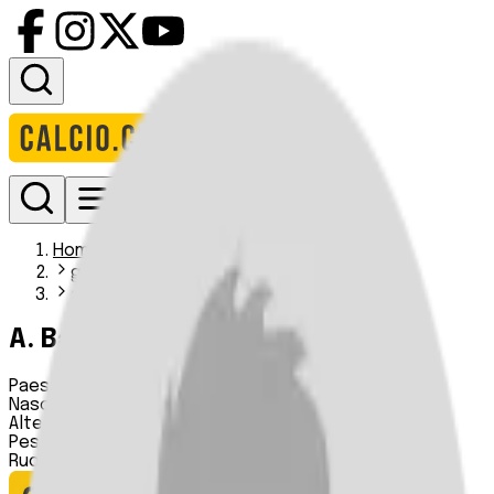
Accedi
Homepage
giocatori
a barucija
A. Barucija
Paese:
Bosnia ed Erzegovina
Nascita:
29 04 2005
Altezza:
n.d.
Peso:
n.d.
Ruolo:
Centrocampista