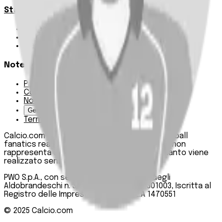
Statistiche
Squadre e classifica
Giornate
Marcatori
Note Legali
Privacy Policy
Cookie Policy
Note Legali
Gestisci Cookie
Termini e condizioni
Calcio.com è un innovativo data hub per football
fanatics realizzato da PWO SpA. Questo sito non
rappresenta una testata giornalistica, in quanto viene
realizzato senza alcuna periodicità.
PWO S.p.A., con sede legale in Roma, Via degli
Aldobrandeschi n. 300, C.F. e P.IVA 13747301003, Iscritta al
Registro delle Imprese di Roma n. R.E.A 1470551
© 2025
Calcio.com