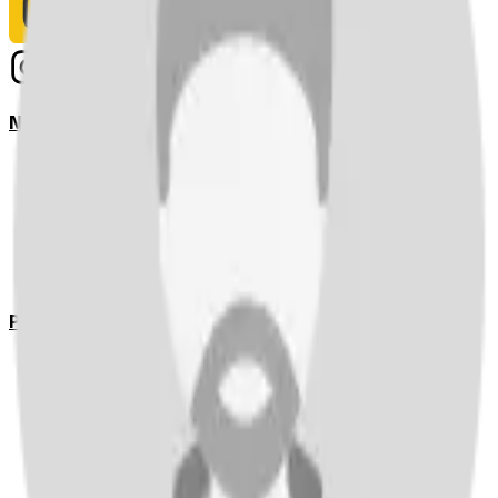
Notizie
Serie A
UEFA Champions League Teams
UEFA Europa League Teams
Premier League
LaLiga
Ligue 1
Bundesliga
Pronostici
Serie A
UEFA Champions League Teams
UEFA Europa League Teams
Premier League
LaLiga
Ligue 1
Bundesliga