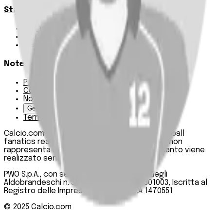
Statistiche
Squadre e classifica
Giornate
Marcatori
Note Legali
Privacy Policy
Cookie Policy
Note Legali
Gestisci Cookie
Termini e condizioni
Calcio.com è un innovativo data hub per football
fanatics realizzato da PWO SpA. Questo sito non
rappresenta una testata giornalistica, in quanto viene
realizzato senza alcuna periodicità.
PWO S.p.A., con sede legale in Roma, Via degli
Aldobrandeschi n. 300, C.F. e P.IVA 13747301003, Iscritta al
Registro delle Imprese di Roma n. R.E.A 1470551
© 2025
Calcio.com