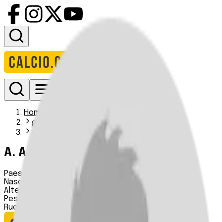
Accedi
Homepage
giocatori
a arslan
A. Arslan
Paese:
n.d.
Nascita:
14 01 2004
Altezza:
n.d.
Peso:
n.d.
Ruolo:
n.d.