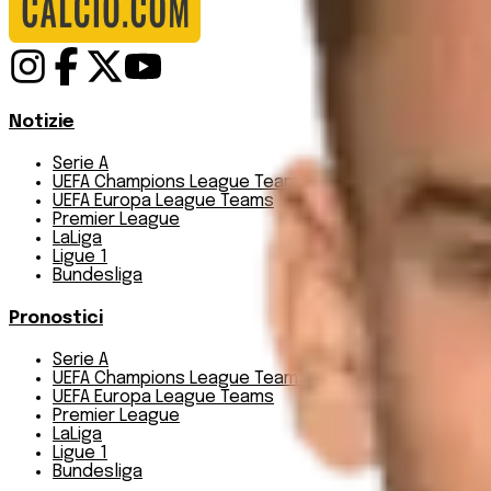
Notizie
Serie A
UEFA Champions League Teams
UEFA Europa League Teams
Premier League
LaLiga
Ligue 1
Bundesliga
Pronostici
Serie A
UEFA Champions League Teams
UEFA Europa League Teams
Premier League
LaLiga
Ligue 1
Bundesliga